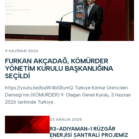
9 HAZIRAN 2026
FURKAN AKÇADAĞ, KÖMÜRDER
YÖNETIM KURULU BAŞKANLIĞINA
SEÇILDI
https://youtu.be/buIW4bS8ymQ Türkiye Kömür Üreticileri
Derneği’nin (KÖMÜRDER) 9. Olağan Genel Kurulu, 3 Haziran
2026 tarihinde Türkiye...
23 ARALIK 2025
R3-ADIYAMAN-1 RÜZGÂR
ENERJISI SANTRALI PROJEMIZ