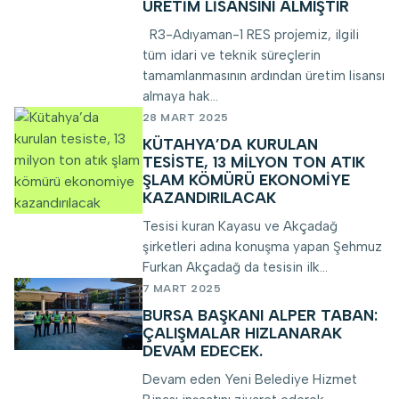
ÜRETIM LISANSINI ALMIŞTIR
R3-Adıyaman-1 RES projemiz, ilgili
tüm idari ve teknik süreçlerin
tamamlanmasının ardından üretim lisansı
almaya hak...
28 MART 2025
KÜTAHYA’DA KURULAN
TESISTE, 13 MILYON TON ATIK
ŞLAM KÖMÜRÜ EKONOMIYE
KAZANDIRILACAK
Tesisi kuran Kayasu ve Akçadağ
şirketleri adına konuşma yapan Şehmuz
Furkan Akçadağ da tesisin ilk...
7 MART 2025
BURSA BAŞKANI ALPER TABAN:
ÇALIŞMALAR HIZLANARAK
DEVAM EDECEK.
Devam eden Yeni Belediye Hizmet