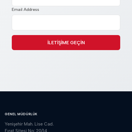
Email Address
İLETİŞİME GEÇİN
GENEL MÜDÜRLÜK
Yenişehir Mah. Lise Cad.
Fırat Sitesi No: 20/14